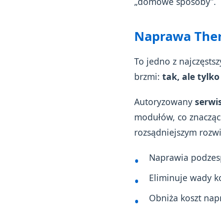
„domowe sposoby”.
Naprawa Therm
To jedno z najczęsts
brzmi:
tak, ale tylk
Autoryzowany
serwi
modułów, co znacząc
rozsądniejszym rozw
Naprawia podzesp
Eliminuje wady k
Obniża koszt napr