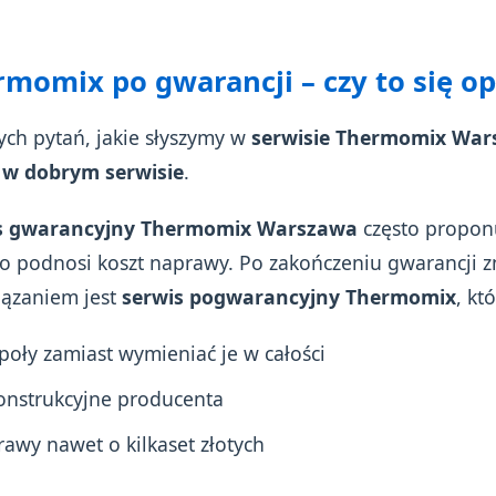
omix po gwarancji – czy to się op
zych pytań, jakie słyszymy w
serwisie Thermomix Wa
o w dobrym serwisie
.
s gwarancyjny Thermomix Warszawa
często propon
o podnosi koszt naprawy. Po zakończeniu gwarancji z
iązaniem jest
serwis pogwarancyjny Thermomix
, któ
oły zamiast wymieniać je w całości
onstrukcyjne producenta
awy nawet o kilkaset złotych