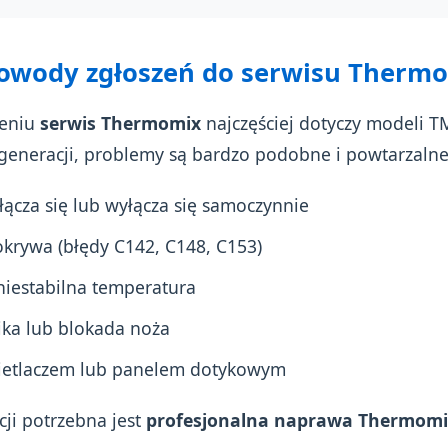
powody zgłoszeń do serwisu Therm
zeniu
serwis Thermomix
najczęściej dotyczy modeli 
generacji, problemy są bardzo podobne i powtarzalne
ącza się lub wyłącza się samoczynnie
okrywa (błędy C142, C148, C153)
niestabilna temperatura
ika lub blokada noża
ietlaczem lub panelem dotykowym
cji potrzebna jest
profesjonalna naprawa Thermomi