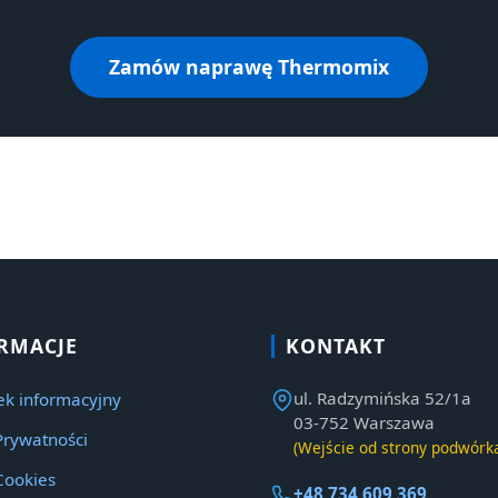
Zamów naprawę Thermomix
RMACJE
KONTAKT
ul. Radzymińska 52/1a
k informacyjny
03-752 Warszawa
Prywatności
(Wejście od strony podwórk
Cookies
+48 734 609 369