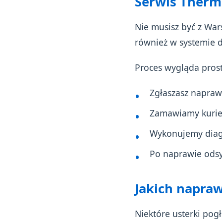
Serwis Therm
Nie musisz być z Wars
również w systemie d
Proces wygląda pros
Zgłaszasz napraw
Zamawiamy kurier
Wykonujemy diagn
Po naprawie ods
Jakich napra
Niektóre usterki pog