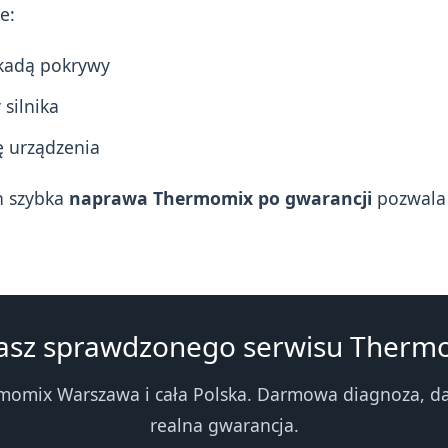
e:
kadą pokrywy
 silnika
ę urządzenia
h szybka
naprawa Thermomix po gwarancji
pozwala 
asz sprawdzonego serwisu Therm
omix Warszawa i cała Polska. Darmowa diagnoza, da
realna gwarancja.