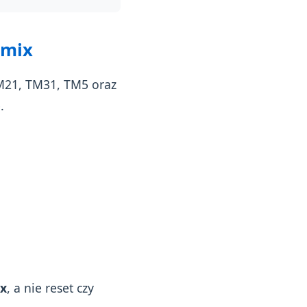
omix
TM21, TM31, TM5 oraz
.
x
, a nie reset czy