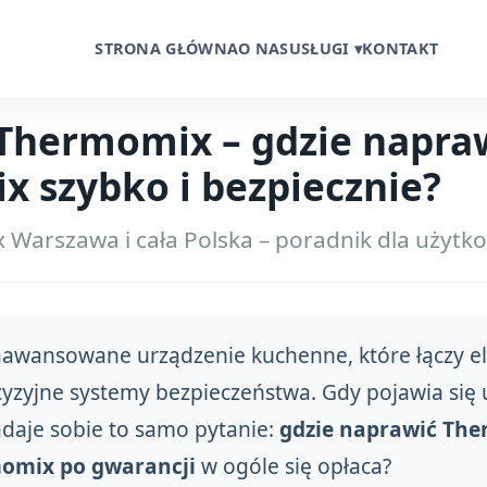
STRONA GŁÓWNA
O NAS
USŁUGI ▾
KONTAKT
Thermomix – gdzie napra
 szybko i bezpiecznie?
 Warszawa i cała Polska – poradnik dla użyt
awansowane urządzenie kuchenne, które łączy el
yzyjne systemy bezpieczeństwa. Gdy pojawia się u
daje sobie to samo pytanie:
gdzie naprawić Th
omix po gwarancji
w ogóle się opłaca?