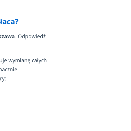
łaca?
rszawa
. Odpowiedź
uje wymianę całych
nacznie
ry: