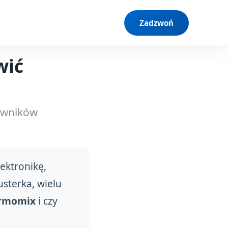
Zadzwoń
wić
kowników
ektronikę,
sterka, wielu
ermomix
i czy