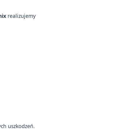
mix
realizujemy
ych uszkodzeń.